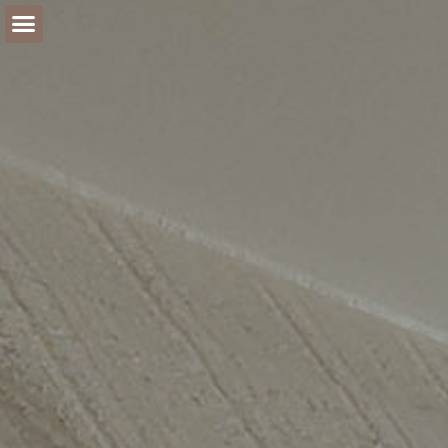
Materialen schrijnwerkerij
kiezen