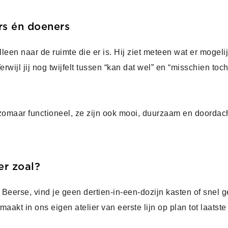
rs én doeners
lleen naar de ruimte die er is. Hij ziet meteen wat er mogel
jl jij nog twijfelt tussen “kan dat wel” en “misschien toch 
 zomaar functioneel, ze zijn ook mooi, duurzaam en doordac
er zoal?
n Beerse, vind je geen dertien-in-een-dozijn kasten of snel
aakt in ons eigen atelier van eerste lijn op plan tot laatst