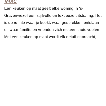
IMKC
Een keuken op maat geeft elke woning in ‘s-
Gravenwezel een stijlvolle en luxueuze uitstraling. Het
is de ruimte waar je kookt, waar gesprekken ontstaan
en waar familie en vrienden zich meteen thuis voelen.
Met een keuken op maat wordt elk detail doordacht,
van de eerste lade tot het werkblad. Daarom biedt
IMKC keukens op maat aan die volledig inspelen op je
wensen en persoonlijke stijl.
Ontdek >